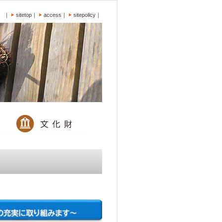
｜
sitetop
｜
access
｜
sitepolicy
｜