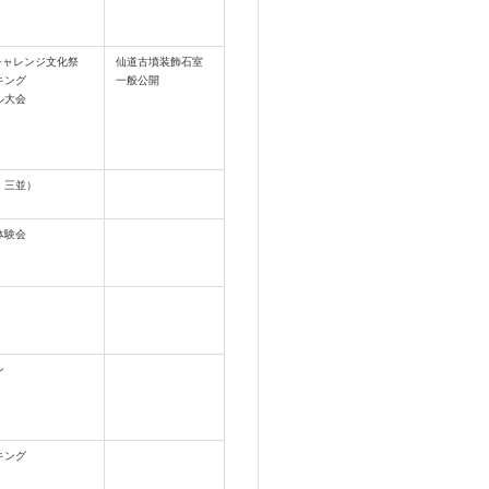
 チャレンジ文化祭
仙道古墳装飾石室
キング
一般公開
ル大会
・三並）
体験会
ン
キング