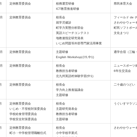
月
定例教育委員会
校務運営研修
県民体育大会
ICT教育推進研修
0月
定例教育委員会
校長会
フィールド de
就学児健診
さわやかウォー
町学力実態分析部会
町民ソフトボー
英語スピーチコンテスト
文化まつり
地教連指定研究発表
いじめ問題等外部専門家活用事業
1月
定例教育委員会
主題研修
通学合宿（三輪
English Workshop(小5,中1)
2月
定例教育委員会
校長会
ニュースポーツ
教務担当者研修
6年生交流会
北九州英語村体験学習(中1)
月
定例教育委員会
校長会
二十歳のつどい
学力向上推進協議会
主題研修
月
定例教育委員会
校長会
うぐいすマラソ
いじめ・不登校対策委員会
主題研究発表会
学校給食管理委員会
教務担当者研修
学校安全対策委員会
主題研修
月
定例教育委員会
校長会
さわやかウォー
町小・中学校管理職離任式
小中学校卒業式