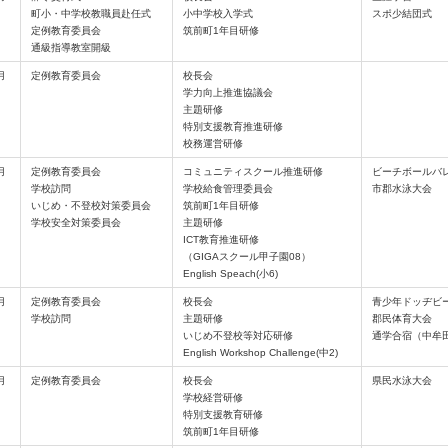
町小・中学校教職員赴任式
小中学校入学式
スポ少結団式
定例教育委員会
筑前町1年目研修
通級指導教室開級
月
定例教育委員会
校長会
学力向上推進協議会
主題研修
特別支援教育推進研修
校務運営研修
月
定例教育委員会
コミュニティスクール推進研修
ビーチボールバ
学校訪問
学校給食管理委員会
市郡水泳大会
いじめ・不登校対策委員会
筑前町1年目研修
学校安全対策委員会
主題研修
ICT教育推進研修
（GIGAスクール甲子園08）
English Speach(小6)
月
定例教育委員会
校長会
青少年ドッヂビ
学校訪問
主題研修
郡民体育大会
いじめ不登校等対応研修
通学合宿（中牟
English Workshop Challenge(中2)
月
定例教育委員会
校長会
県民水泳大会
学校経営研修
特別支援教育研修
筑前町1年目研修