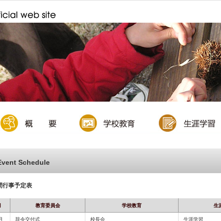
1/7
Event Schedule
間行事予定表
月
教育委員会
学校教育
生
月
辞令交付式
校長会
生涯学習