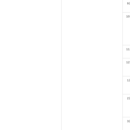
9
1
1
1
1
2
3