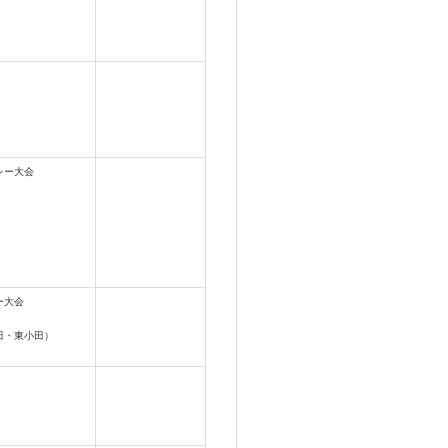
レー大会
ー大会
田・東小田）