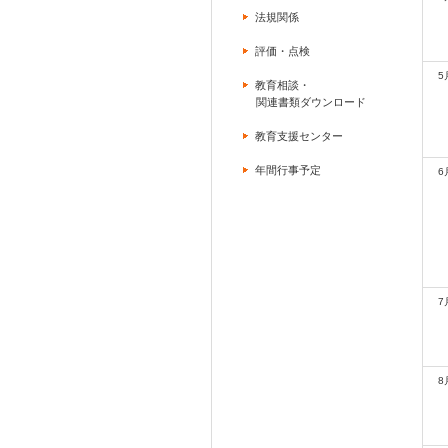
法規関係
評価・点検
5
教育相談・
関連書類ダウンロード
教育支援センター
年間行事予定
6
7
8